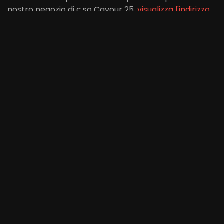
nostro negozio di c.so Cavour 25,
visualizza l'indirizzo,
orari e contatti del negozio.